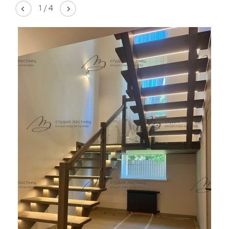
1
/
4