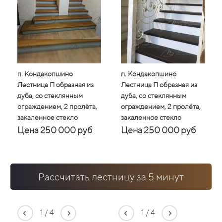
п. Кондакопшино
п. Кондакопшино
п. Кондакопшино
п. Конд
п. 
Лестница П образная из
Лестница П образная из
Лестница П образная из
Лестниц
Лес
дуба, со стеклянным
дуба, со стеклянным
дуба, со стеклянным
дуба, с
дуб
ограждением, 2 пролёта,
ограждением, 2 пролёта,
ограждением, 2 пролёта,
огражде
огр
закаленное стекло
закаленное стекло
закаленное стекло
закален
зак
Цена 250 000 руб
Цена 250 000 руб
Цена 250 000 руб
Цена 
Це
Рассчитать лестницу за 5 минут
1
/
4
1
/
4