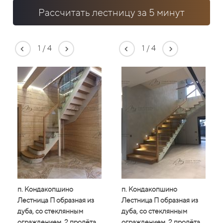
Рассчитать лестницу за 5 минут
1
/
4
1
/
4
п. Кондакопшино
п. Кондакопшино
п. Кондакопшино
п. Конд
п. 
Лестница П образная из
Лестница П образная из
Лестница П образная из
Лестниц
Лес
дуба, со стеклянным
дуба, со стеклянным
дуба, со стеклянным
дуба, с
дуб
ограждением, 2 пролёта,
ограждением, 2 пролёта,
ограждением, 2 пролёта,
огражде
огр