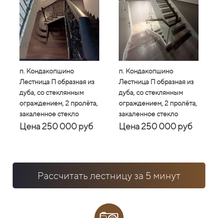
п. Кондакопшино
п. Кондакопшино
п. Кондакопшино
п. Конда
п. К
Лестница П образная из
Лестница П образная из
Лестница П образная из
Лестница
Лест
дуба, со стеклянным
дуба, со стеклянным
дуба, со стеклянным
дуба, со
дуба
ограждением, 2 пролёта,
ограждением, 2 пролёта,
ограждением, 2 пролёта,
огражден
огра
закаленное стекло
закаленное стекло
закаленное стекло
закаленн
зака
Цена 250 000 руб
Цена 250 000 руб
Цена 250 000 руб
Цена 
Це
Рассчитать лестницу за 5 минут