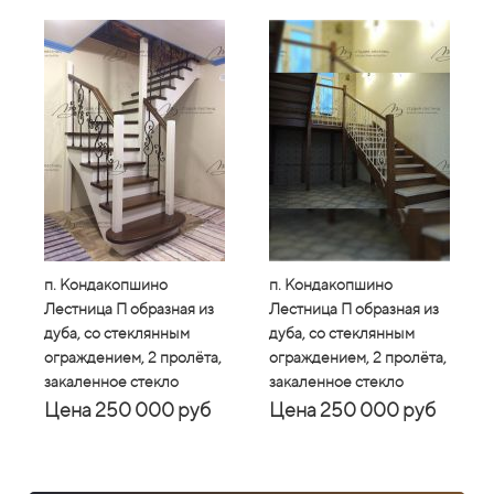
п. Кондакопшино
п. Кондакопшино
п. Кондакопшино
п. Конда
п. К
Лестница П образная из
Лестница П образная из
Лестница П образная из
Лестница
Лест
дуба, со стеклянным
дуба, со стеклянным
дуба, со стеклянным
дуба, со
дуба
ограждением, 2 пролёта,
ограждением, 2 пролёта,
ограждением, 2 пролёта,
огражден
огра
закаленное стекло
закаленное стекло
закаленное стекло
закаленн
зака
Цена 250 000 руб
Цена 250 000 руб
Цена 250 000 руб
Цена 
Це