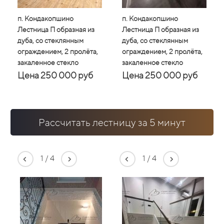
п. Кондакопшино
п. Кондакопшино
п. Кондакопшино
п. Конд
п. 
Лестница П образная из
Лестница П образная из
Лестница П образная из
Лестниц
Лес
дуба, со стеклянным
дуба, со стеклянным
дуба, со стеклянным
дуба, с
дуб
ограждением, 2 пролёта,
ограждением, 2 пролёта,
ограждением, 2 пролёта,
огражде
огр
закаленное стекло
закаленное стекло
закаленное стекло
закален
зак
Цена 250 000 руб
Цена 250 000 руб
Цена 250 000 руб
Цена 
Це
Рассчитать лестницу за 5 минут
1
/
4
1
/
4