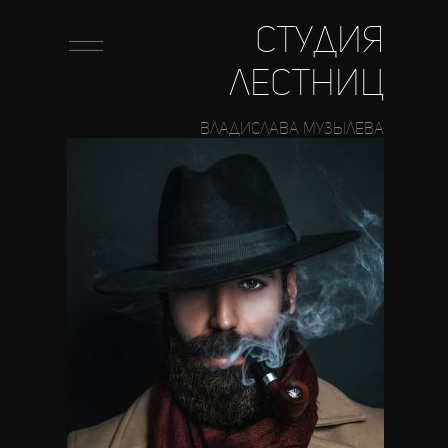
студия
лестниц
владислава музылева